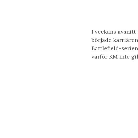
I veckans avsnit
började karriäre
Battlefield-serie
varför KM inte gi