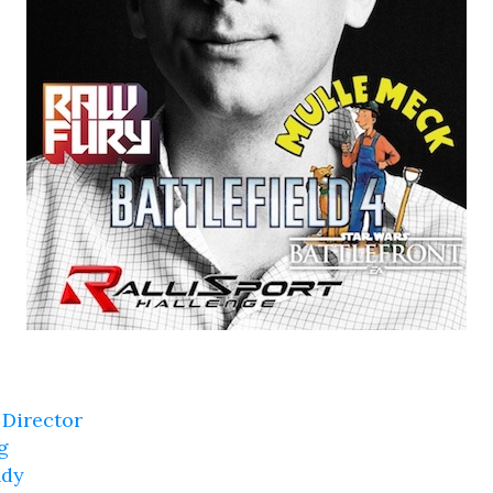
Director
g
ndy