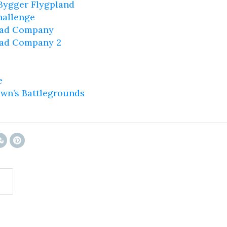
Bygger Flygpland
hallenge
 Bad Company
 Bad Company 2
e
wn’s Battlegrounds