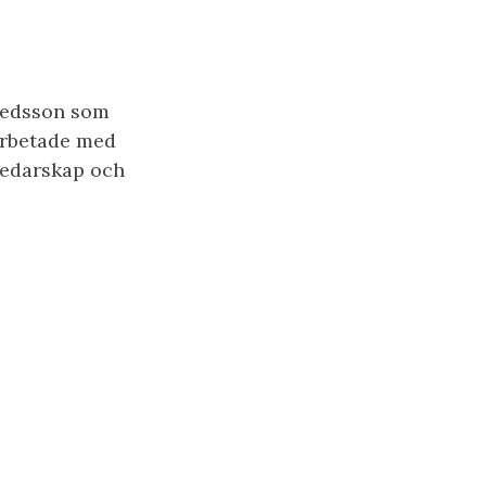
oedsson som
arbetade med
 ledarskap och