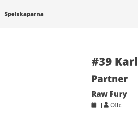
Spelskaparna
#39 Kar
Partner
Raw Fury
|
Olle