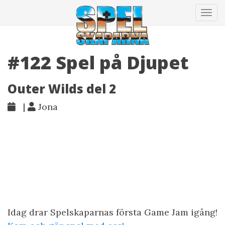
Tog
navi
#122 Spel på Djupet
Outer Wilds del 2
|
Jona
Idag drar Spelskaparnas första Game Jam igång!