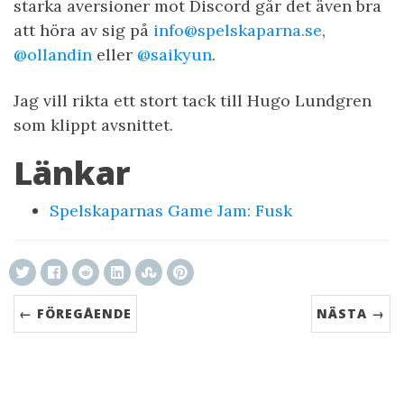
starka aversioner mot Discord går det även bra
att höra av sig på
info@spelskaparna.se
,
@ollandin
eller
@saikyun
.
Jag vill rikta ett stort tack till Hugo Lundgren
som klippt avsnittet.
Länkar
Spelskaparnas Game Jam: Fusk
← FÖREGÅENDE
NÄSTA →