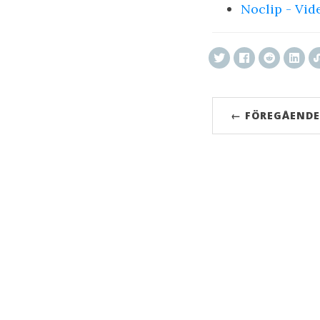
Noclip - Vi
← FÖREGÅENDE