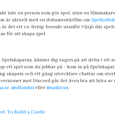
iskt inte en person som gör spel, utan en filmmakar
om är aktuell med en dokumentärfilm om
Spelkollek
å är det ett co-living-boende utanför Växjö där spel
as för att skapa spel.
Spelskaparna, känner dig sugen på att delta i ett av
upp ett spel som du jobbar på - kom in på Spelskapa
ng skapats och ett gäng utvecklare chattar om stort
versioner mot Discord går det även bra att höra av 
a.se
,
@ollandin
eller
@saikyun
.
et: To Build a Castle