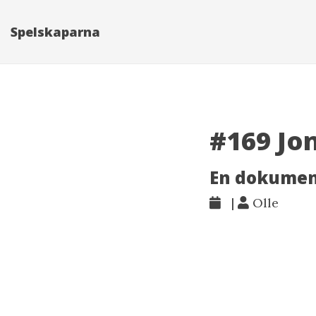
Spelskaparna
#169 Jo
En dokument
|
Olle