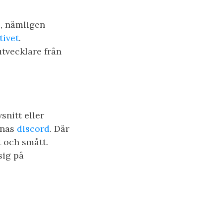
e, nämligen
tivet
.
utvecklare från
snitt eller
rnas
discord
. Där
 och smått.
sig på