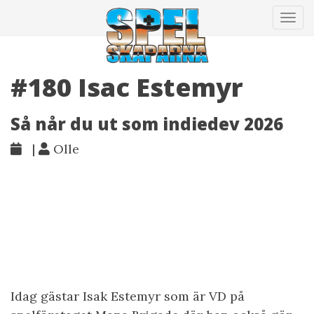
Tog
navi
#180 Isac Estemyr
Så når du ut som indiedev 2026
|
Olle
Idag gästar Isak Estemyr som är VD på