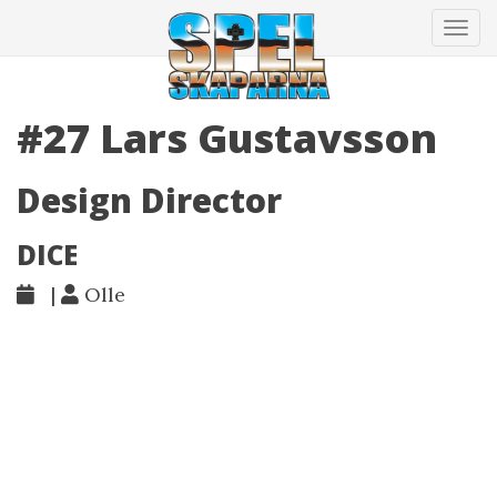
Tog
navi
#27 Lars Gustavsson
Design Director
DICE
|
Olle