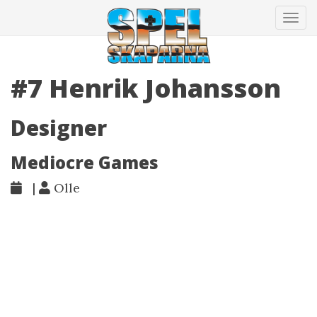
Tog
navi
#7 Henrik Johansson
Designer
Mediocre Games
|
Olle