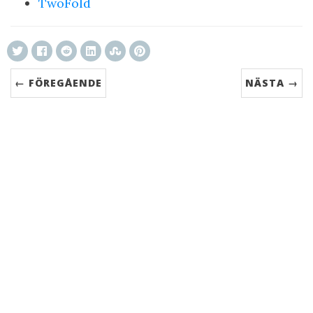
TwoFold
← FÖREGÅENDE
NÄSTA →