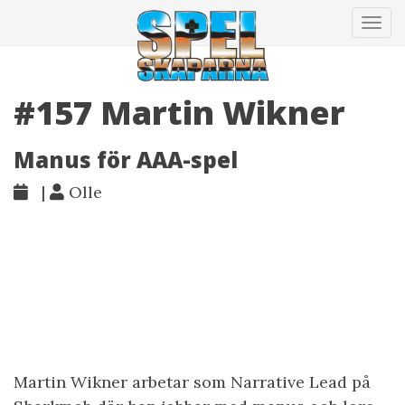
Tog
navi
#157 Martin Wikner
Manus för AAA-spel
|
Olle
Martin Wikner arbetar som Narrative Lead på