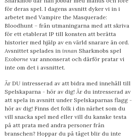
Sharkmob där han jobbar med manus och lore
för deras spel. I dagens avsnitt dyker vi in i
arbetet med Vampire the Masquerade:
Bloodhunt – från utmaningarna med att skriva
för ett etablerat IP till konsten att berätta
historier med hjälp av en värld snarare än ord.
Avsnittet spelades in
innan
Sharkmobs spel
Exoborne
var annonserat och därför pratar vi
inte om det i avsnittet.
Är DU intresserad av att bidra med innehåll till
Spelskaparna - hör av dig! Är du intresserad av
att spela in avsnitt under Spelskaparnas flagg -
hör av dig! Finns det folk i din närhet som du
vill snacka spel med eller vill du kanske testa
på att prata med andra personer från
branschen? Hoppar du på tåget blir du inte