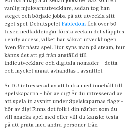
För bara några år sedan jobbade Max som en
vanlig mjukvaruutvecklare, sedan tog han
steget och började jobba på att utveckla sitt
eget spel. Debutspelet
Fabledom
fick över 50
tusen nedladdningar första veckan det släpptes
i early access, vilket har säkrat utvecklingen
även för nästa spel. Hur syns man på steam, hur
känns det att gå från anställd till
indieutvecklare och digitala nomader - detta
och mycket annat avhandlas i avsnittet.
Är DU intresserad av att bidra med innehåll till
Spelskaparna - hör av dig! Är du intresserad av
att spela in avsnitt under Spelskaparnas flagg -
hör av dig! Finns det folk i din närhet som du
vill snacka spel med eller vill du kanske testa
på att prata med andra personer från