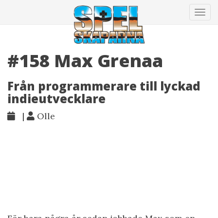
Tog
navi
#158 Max Grenaa
Från programmerare till lyckad
indieutvecklare
|
Olle